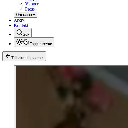
Vänner
Press
Om radion
▾
Arkiv
Kontakt
Sök
Toggle theme
Tillbaka till program