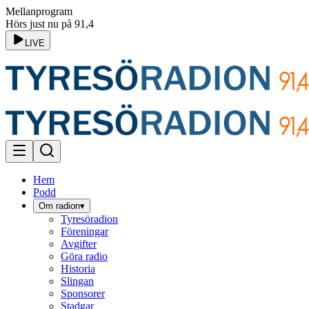
Mellanprogram
Hörs just nu på 91,4
LIVE
Hem
Podd
Om radion
▾
Tyresöradion
Föreningar
Avgifter
Göra radio
Historia
Slingan
Sponsorer
Stadgar