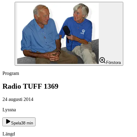
Förstora
Program
Radio TUFF 1369
24 augusti 2014
Lyssna
Spela
38
min
Längd