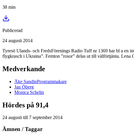
38
min
Publicerad
24 augusti 2014
Tyresö Ulands- och FredsFörenings Radio Tuff nr 1369 har bl a en in
flygkrasch i Ukraina”. Femton ”rosor” delas ut till välförtjänta. Le
Medverkande
Åke
Sandin
Programmakare
Jan
Öberg
Monica
Schelin
Hördes på 91,4
24 augusti
till
7 september 2014
Ämnen / Taggar