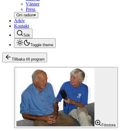
Vänner
Press
Om radion
▾
Arkiv
Kontakt
Sök
Toggle theme
Tillbaka till program
Förstora