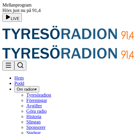
Mellanprogram
Hörs just nu på 91,4
LIVE
Hem
Podd
Om radion
▾
Tyresöradion
Föreningar
Avgifter
Göra radio
Historia
Slingan
Sponsorer
Stadgar