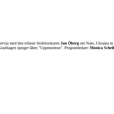
tervju med den erfarne fredsforskaren
Jan Öberg
om Nato, Ukraina m m
na Granhagen sjunger låten ”Uppmuntran”. Programledare:
Monica Schel