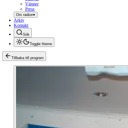
Vänner
Press
Om radion
▾
Arkiv
Kontakt
Sök
Toggle theme
Tillbaka till program