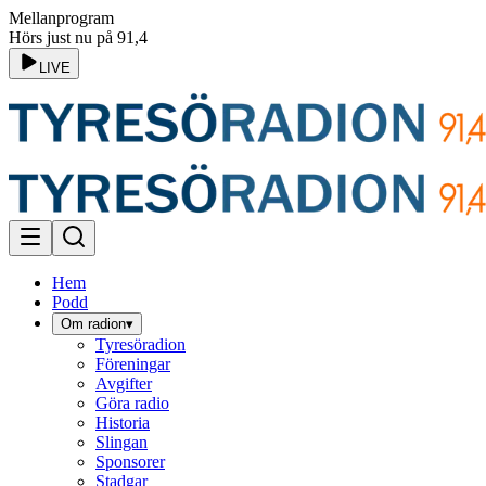
Mellanprogram
Hörs just nu på 91,4
LIVE
Hem
Podd
Om radion
▾
Tyresöradion
Föreningar
Avgifter
Göra radio
Historia
Slingan
Sponsorer
Stadgar