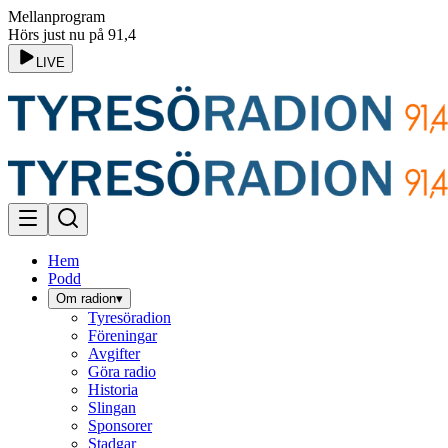
Mellanprogram
Hörs just nu på 91,4
LIVE
Hem
Podd
Om radion
▾
Tyresöradion
Föreningar
Avgifter
Göra radio
Historia
Slingan
Sponsorer
Stadgar