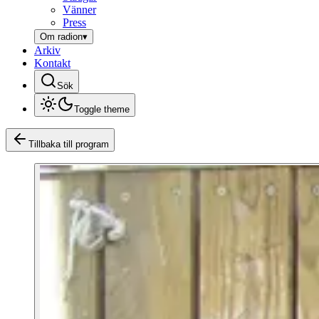
Vänner
Press
Om radion
▾
Arkiv
Kontakt
Sök
Toggle theme
Tillbaka till program