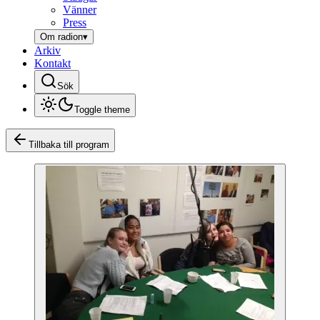
Vänner
Press
Om radion
▾
Arkiv
Kontakt
Sök
Toggle theme
Tillbaka till program