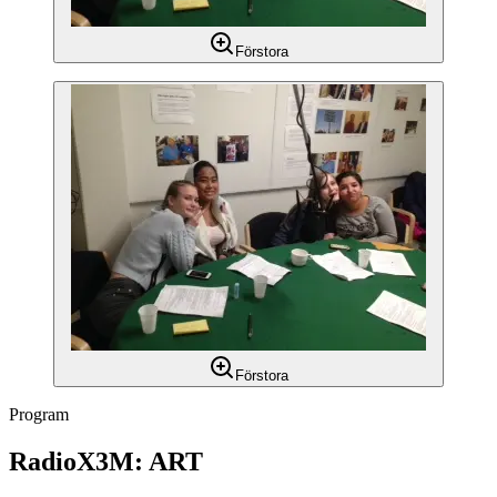
Förstora
Förstora
Program
RadioX3M: ART