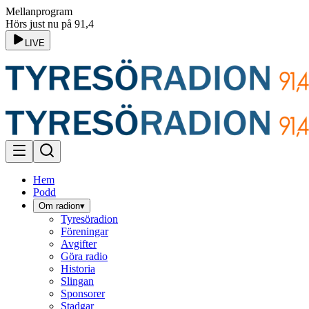
Mellanprogram
Hörs just nu på 91,4
LIVE
Hem
Podd
Om radion
▾
Tyresöradion
Föreningar
Avgifter
Göra radio
Historia
Slingan
Sponsorer
Stadgar