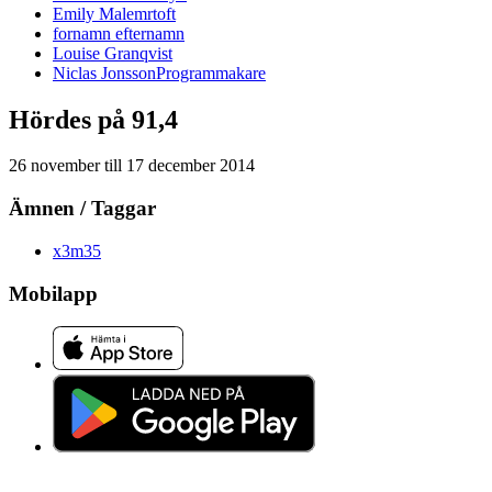
Emily
Malemrtoft
fornamn
efternamn
Louise
Granqvist
Niclas
Jonsson
Programmakare
Hördes på 91,4
26 november
till
17 december 2014
Ämnen / Taggar
x3m
35
Mobilapp