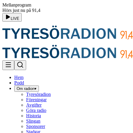
Mellanprogram
Hörs just nu på 91,4
LIVE
Hem
Podd
Om radion
▾
Tyresöradion
Föreningar
Avgifter
Göra radio
Historia
Slingan
Sponsorer
Stadgar