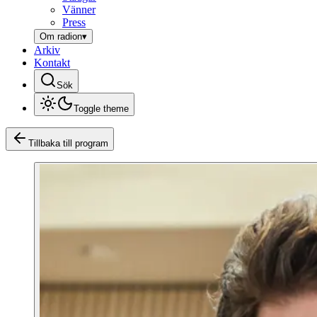
Vänner
Press
Om radion
▾
Arkiv
Kontakt
Sök
Toggle theme
Tillbaka till program