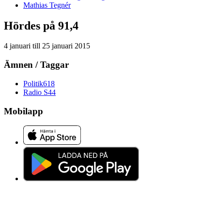
Mathias
Tegnér
Hördes på 91,4
4 januari
till
25 januari 2015
Ämnen / Taggar
Politik
618
Radio S
44
Mobilapp