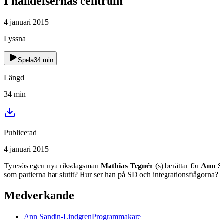
I händelsernas centrum
4 januari 2015
Lyssna
Spela
34
min
Längd
34
min
Publicerad
4 januari 2015
Tyresös egen nya riksdagsman
Mathias Tegnér
(s) berättar för
Ann 
som partierna har slutit? Hur ser han på SD och integrationsfrågorna
Medverkande
Ann
Sandin-Lindgren
Programmakare