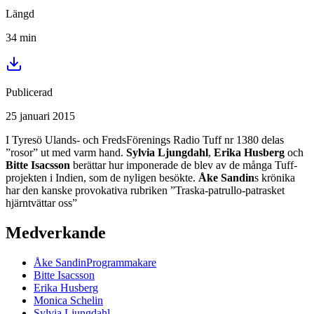
Längd
34
min
Publicerad
25 januari 2015
I Tyresö Ulands- och FredsFörenings Radio Tuff nr 1380 delas
”rosor” ut med varm hand.
Sylvia Ljungdahl
,
Erika Husberg
och
Bitte Isacsson
berättar hur imponerade de blev av de många Tuff-
projekten i Indien, som de nyligen besökte.
Åke Sandin
s krönika
har den kanske provokativa rubriken ”Traska-patrullo-patrasket
hjärntvättar oss”
Medverkande
Åke
Sandin
Programmakare
Bitte
Isacsson
Erika
Husberg
Monica
Schelin
Sylvia
Ljungdahl