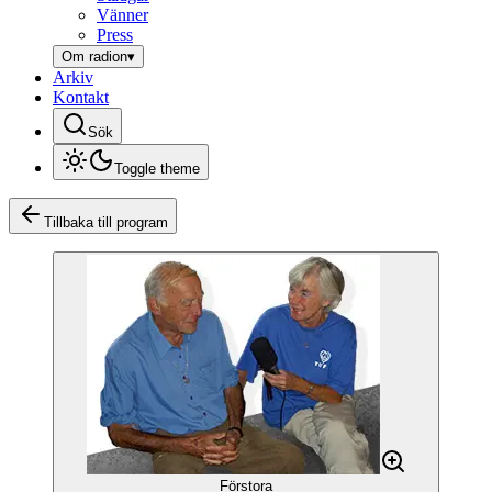
Vänner
Press
Om radion
▾
Arkiv
Kontakt
Sök
Toggle theme
Tillbaka till program
Förstora