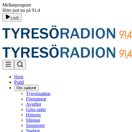
Mellanprogram
Hörs just nu på 91,4
LIVE
Hem
Podd
Om radion
▾
Tyresöradion
Föreningar
Avgifter
Göra radio
Historia
Slingan
Sponsorer
Stadgar