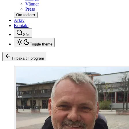
Vänner
Press
Om radion
▾
Arkiv
Kontakt
Sök
Toggle theme
Tillbaka till program