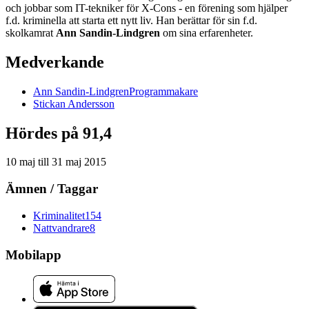
och jobbar som IT-tekniker för X-Cons - en förening som hjälper
f.d. kriminella att starta ett nytt liv. Han berättar för sin f.d.
skolkamrat
Ann Sandin-Lindgren
om sina erfarenheter.
Medverkande
Ann
Sandin-Lindgren
Programmakare
Stickan
Andersson
Hördes på 91,4
10 maj
till
31 maj 2015
Ämnen / Taggar
Kriminalitet
154
Nattvandrare
8
Mobilapp