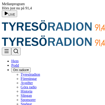
Mellanprogram
Hörs just nu på 91,4
LIVE
Hem
Podd
Om radion
▾
Tyresöradion
Föreningar
Avgifter
Göra radio
Historia
Slingan
Sponsorer
Stadgar