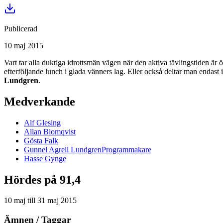
Publicerad
10 maj 2015
Vart tar alla duktiga idrottsmän vägen när den aktiva tävlingstiden ä
efterföljande lunch i glada vänners lag. Eller också deltar man endast 
Lundgren
.
Medverkande
Alf
Glesing
Allan
Blomqvist
Gösta
Falk
Gunnel
Agrell Lundgren
Programmakare
Hasse
Gynge
Hördes på 91,4
10 maj
till
31 maj 2015
Ämnen / Taggar