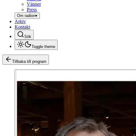
Vänner
Press
Om radion
▾
Arkiv
Kontakt
Sök
Toggle theme
Tillbaka till program