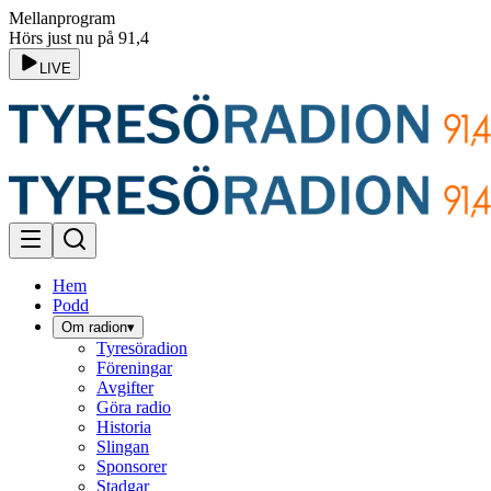
Mellanprogram
Hörs just nu på 91,4
LIVE
Hem
Podd
Om radion
▾
Tyresöradion
Föreningar
Avgifter
Göra radio
Historia
Slingan
Sponsorer
Stadgar