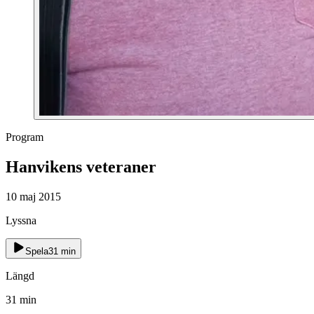
Program
Hanvikens veteraner
10 maj 2015
Lyssna
Spela
31
min
Längd
31
min