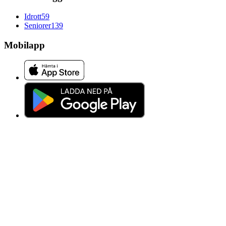
Idrott
59
Seniorer
139
Mobilapp