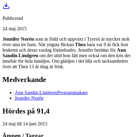
Publicerad
24 maj 2015
Jennifer Norén
som är född och uppväxt i Tyresö är mycket stolt
över sina tre barn. När yngsta flickan
Thea
bara var 9 år fick hon
leukemi och deras vardag förändrades. Jennifer berättar för
Ann
Sandin-Lindgren
om det stöd hon fått men också om den kris det
innebär för hela familjen. Om glädjen i det lilla och tacksamheten
över att Thea 13 år idag är frisk.
Medverkande
Ann
Sandin-Lindgren
Programmakare
Jennifer
Norén
Hördes på 91,4
24 maj
till
14 juni 2015
Ämnen / Taggar