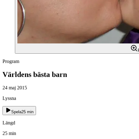
Program
Världens bästa barn
24 maj 2015
Lyssna
Spela
25
min
Längd
25
min