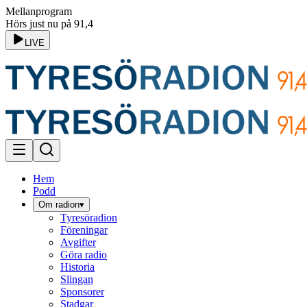
Mellanprogram
Hörs just nu på 91,4
LIVE
Hem
Podd
Om radion
▾
Tyresöradion
Föreningar
Avgifter
Göra radio
Historia
Slingan
Sponsorer
Stadgar