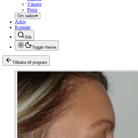
Vänner
Press
Om radion
▾
Arkiv
Kontakt
Sök
Toggle theme
Tillbaka till program