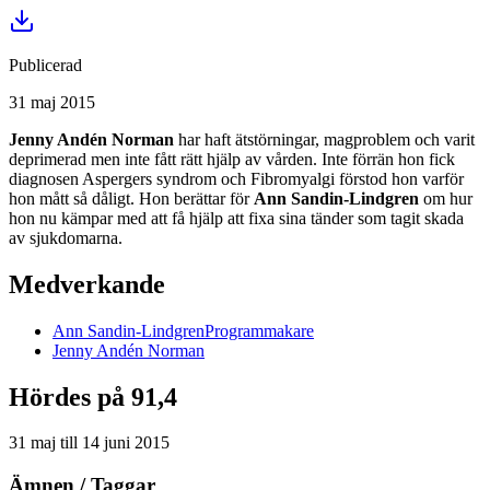
Publicerad
31 maj 2015
Jenny Andén Norman
har haft ätstörningar, magproblem och varit
deprimerad men inte fått rätt hjälp av vården. Inte förrän hon fick
diagnosen Aspergers syndrom och Fibromyalgi förstod hon varför
hon mått så dåligt. Hon berättar för
Ann Sandin-Lindgren
om hur
hon nu kämpar med att få hjälp att fixa sina tänder som tagit skada
av sjukdomarna.
Medverkande
Ann
Sandin-Lindgren
Programmakare
Jenny
Andén Norman
Hördes på 91,4
31 maj
till
14 juni 2015
Ämnen / Taggar