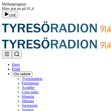
Mellanprogram
Hörs just nu på 91,4
LIVE
Hem
Podd
Om radion
▾
Tyresöradion
Föreningar
Avgifter
Göra radio
Historia
Slingan
Sponsorer
Stadgar