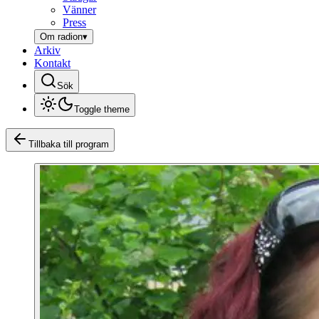
Vänner
Press
Om radion
▾
Arkiv
Kontakt
Sök
Toggle theme
Tillbaka till program