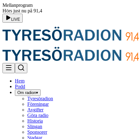
Mellanprogram
Hörs just nu på 91,4
LIVE
Hem
Podd
Om radion
▾
Tyresöradion
Föreningar
Avgifter
Göra radio
Historia
Slingan
Sponsorer
Stadgar