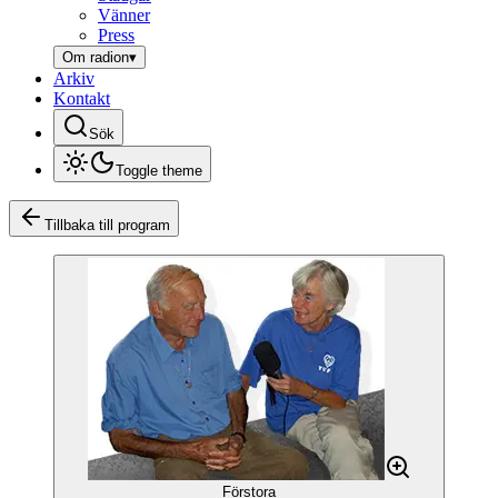
Vänner
Press
Om radion
▾
Arkiv
Kontakt
Sök
Toggle theme
Tillbaka till program
Förstora