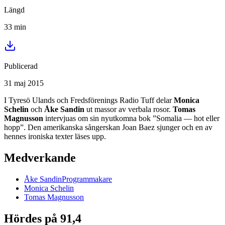
Längd
33
min
Publicerad
31 maj 2015
I Tyresö Ulands och Fredsförenings Radio Tuff delar
Monica
Schelin
och
Åke Sandin
ut massor av verbala rosor.
Tomas
Magnusson
intervjuas om sin nyutkomna bok ”Somalia — hot eller
hopp”. Den amerikanska sångerskan Joan Baez sjunger och en av
hennes ironiska texter läses upp.
Medverkande
Åke
Sandin
Programmakare
Monica
Schelin
Tomas
Magnusson
Hördes på 91,4