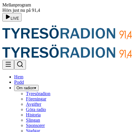
Mellanprogram
Hörs just nu på 91,4
LIVE
Hem
Podd
Om radion
▾
Tyresöradion
Föreningar
Avgifter
Göra radio
Historia
Slingan
Sponsorer
Stadgar