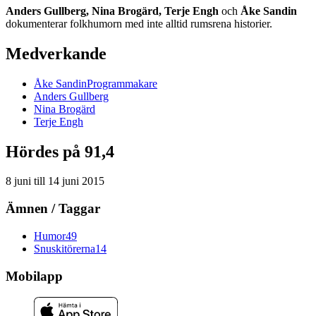
Anders Gullberg, Nina Brogärd, Terje Engh
och
Åke Sandin
dokumenterar folkhumorn med inte alltid rumsrena historier.
Medverkande
Åke
Sandin
Programmakare
Anders
Gullberg
Nina
Brogärd
Terje
Engh
Hördes på 91,4
8 juni
till
14 juni 2015
Ämnen / Taggar
Humor
49
Snuskitörerna
14
Mobilapp