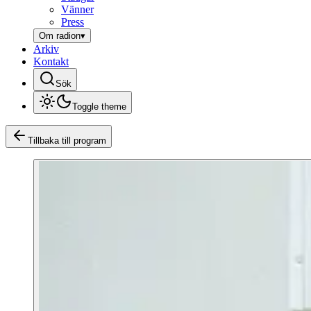
Vänner
Press
Om radion
▾
Arkiv
Kontakt
Sök
Toggle theme
Tillbaka till program