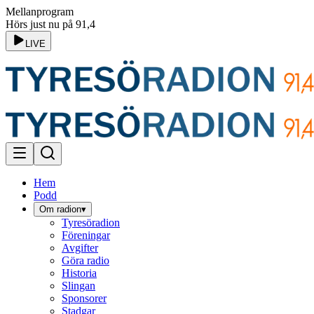
Mellanprogram
Hörs just nu på 91,4
LIVE
Hem
Podd
Om radion
▾
Tyresöradion
Föreningar
Avgifter
Göra radio
Historia
Slingan
Sponsorer
Stadgar