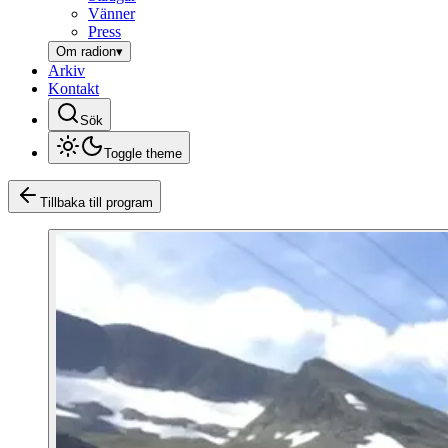
Vänner
Press
Om radion
▾
Arkiv
Kontakt
Sök
Toggle theme
Tillbaka till program