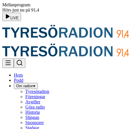
Mellanprogram
Hörs just nu på 91,4
LIVE
Hem
Podd
Om radion
▾
Tyresöradion
Föreningar
Avgifter
Göra radio
Historia
Slingan
Sponsorer
Stadgar