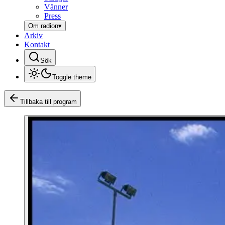
Vänner
Press
Om radion
▾
Arkiv
Kontakt
Sök
Toggle theme
Tillbaka till program