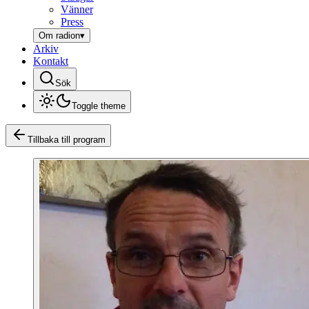
Vänner
Press
Om radion
▾
Arkiv
Kontakt
Sök
Toggle theme
Tillbaka till program