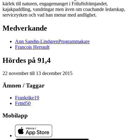
kärlek till naturen, engagemanget i Friluftsfrämjandet,
kajakpaddling, vandringar men även om coachande ledarskap,
serviceyrken och vad han menar med andlighet.
Medverkande
Ann
Sandin-Lindgren
Programmakare
Francois
Herrault
Hördes på 91,4
22 november
till
13 december 2015
Ämnen / Taggar
Frankrike
19
Fritid
50
Mobilapp