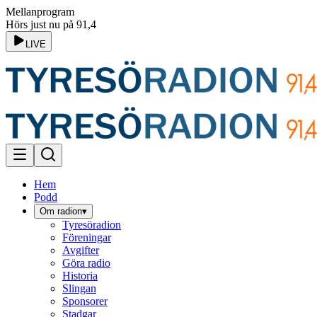
Mellanprogram
Hörs just nu på 91,4
LIVE
Hem
Podd
Om radion
▾
Tyresöradion
Föreningar
Avgifter
Göra radio
Historia
Slingan
Sponsorer
Stadgar