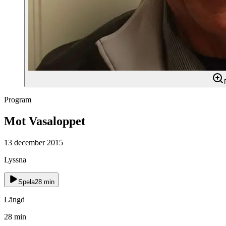
Program
Mot Vasaloppet
13 december 2015
Lyssna
Spela
28
min
Längd
28
min