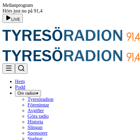
Mellanprogram
Hörs just nu på 91,4
LIVE
Hem
Podd
Om radion
▾
Tyresöradion
Föreningar
Avgifter
Göra radio
Historia
Slingan
Sponsorer
Stadgar