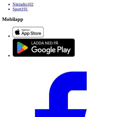
Närradio
102
Sport
191
Mobilapp