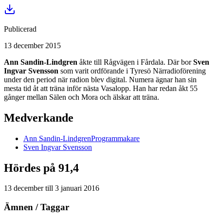
Publicerad
13 december 2015
Ann Sandin-Lindgren
åkte till Rågvägen i Fårdala. Där bor
Sven
Ingvar Svensson
som varit ordförande i Tyresö Närradioförening
under den period när radion blev digital. Numera ägnar han sin
mesta tid åt att träna inför nästa Vasalopp. Han har redan åkt 55
gånger mellan Sälen och Mora och älskar att träna.
Medverkande
Ann
Sandin-Lindgren
Programmakare
Sven Ingvar
Svensson
Hördes på 91,4
13 december
till
3 januari 2016
Ämnen / Taggar