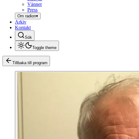
Vänner
Press
Om radion
▾
Arkiv
Kontakt
Sök
Toggle theme
Tillbaka till program