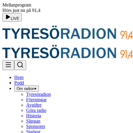
Mellanprogram
Hörs just nu på 91,4
LIVE
Hem
Podd
Om radion
▾
Tyresöradion
Föreningar
Avgifter
Göra radio
Historia
Slingan
Sponsorer
Stadgar