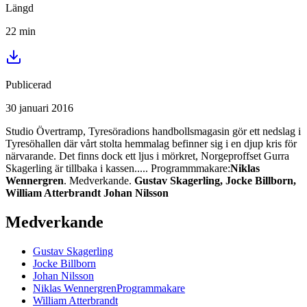
Längd
22
min
Publicerad
30 januari 2016
Studio Övertramp, Tyresöradions handbollsmagasin gör ett nedslag i
Tyresöhallen där vårt stolta hemmalag befinner sig i en djup kris för
närvarande. Det finns dock ett ljus i mörkret, Norgeproffset Gurra
Skagerling är tillbaka i kassen..... Programmmakare:
Niklas
Wennergren
. Medverkande.
Gustav Skagerling, Jocke Billborn,
William Atterbrandt
Johan Nilsson
Medverkande
Gustav
Skagerling
Jocke
Billborn
Johan
Nilsson
Niklas
Wennergren
Programmakare
William
Atterbrandt