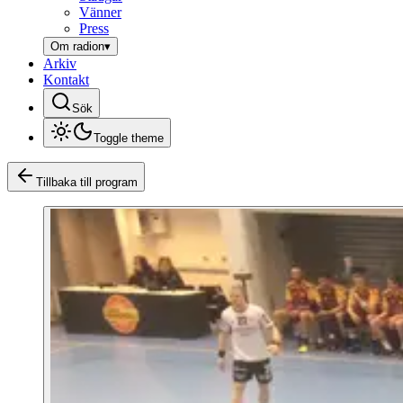
Vänner
Press
Om radion
▾
Arkiv
Kontakt
Sök
Toggle theme
Tillbaka till program