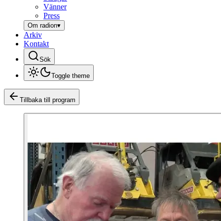
Vänner
Press
Om radion
▾
Arkiv
Kontakt
Sök
Toggle theme
Tillbaka till program