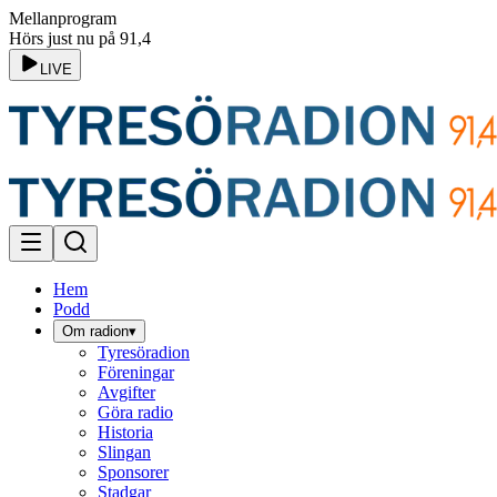
Mellanprogram
Hörs just nu på 91,4
LIVE
Hem
Podd
Om radion
▾
Tyresöradion
Föreningar
Avgifter
Göra radio
Historia
Slingan
Sponsorer
Stadgar