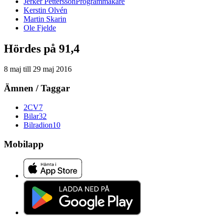
Jerker
Pettersson
Programmakare
Kerstin
Olvén
Martin
Skarin
Ole
Fjelde
Hördes på 91,4
8 maj
till
29 maj 2016
Ämnen / Taggar
2CV
7
Bilar
32
Bilradion
10
Mobilapp