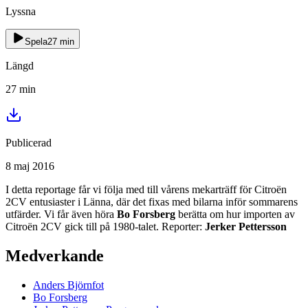
Lyssna
Spela
27
min
Längd
27
min
Publicerad
8 maj 2016
I detta reportage får vi följa med till vårens mekarträff för Citroën
2CV entusiaster i Länna, där det fixas med bilarna inför sommarens
utfärder. Vi får även höra
Bo Forsberg
berätta om hur importen av
Citroën 2CV gick till på 1980-talet. Reporter:
Jerker Pettersson
Medverkande
Anders
Björnfot
Bo
Forsberg