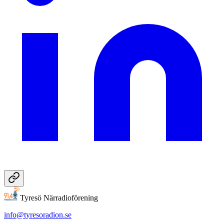
Tyresö Närradioförening
info@tyresoradion.se