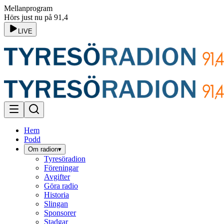
Mellanprogram
Hörs just nu på 91,4
LIVE
Hem
Podd
Om radion
▾
Tyresöradion
Föreningar
Avgifter
Göra radio
Historia
Slingan
Sponsorer
Stadgar