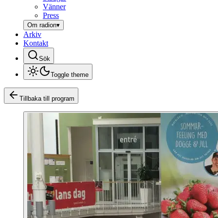
Vänner
Press
Om radion
▾
Arkiv
Kontakt
Sök
Toggle theme
Tillbaka till program