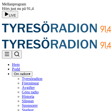
Mellanprogram
Hörs just nu på 91,4
LIVE
Hem
Podd
Om radion
▾
Tyresöradion
Föreningar
Avgifter
Göra radio
Historia
Slingan
Sponsorer
Stadgar