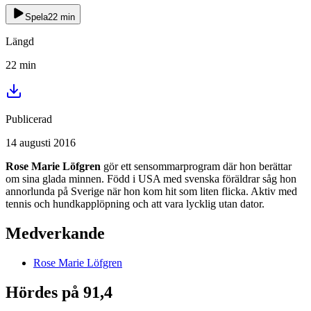
Spela
22
min
Längd
22
min
Publicerad
14 augusti 2016
Rose Marie Löfgren
gör ett sensommarprogram där hon berättar
om sina glada minnen. Född i USA med svenska föräldrar såg hon
annorlunda på Sverige när hon kom hit som liten flicka. Aktiv med
tennis och hundkapplöpning och att vara lycklig utan dator.
Medverkande
Rose Marie
Löfgren
Hördes på 91,4