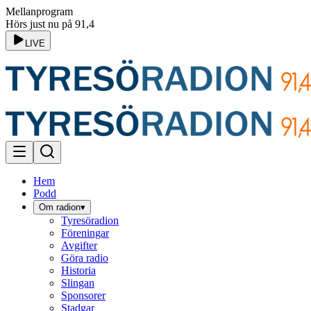
Mellanprogram
Hörs just nu på 91,4
LIVE
Hem
Podd
Om radion
▾
Tyresöradion
Föreningar
Avgifter
Göra radio
Historia
Slingan
Sponsorer
Stadgar