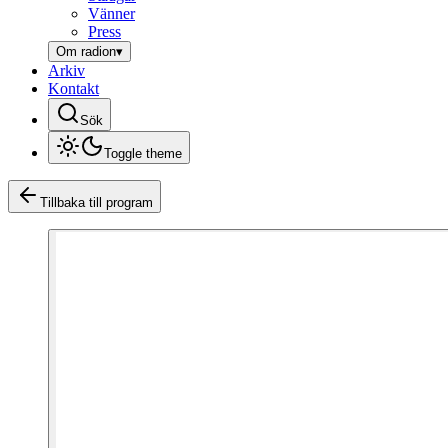
Vänner
Press
Om radion
▾
Arkiv
Kontakt
Sök
Toggle theme
Tillbaka till program