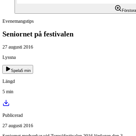
Förstor
Evenemangstips
Seniornet på festivalen
27 augusti 2016
Lyssna
Spela
5
min
Längd
5
min
Publicerad
27 augusti 2016
Seniornet medverkar vid Tyresöfestivalen 2016 lördagen den 3