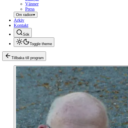
Vänner
Press
Om radion
▾
Arkiv
Kontakt
Sök
Toggle theme
Tillbaka till program