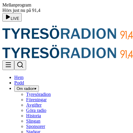
Mellanprogram
Hörs just nu på 91,4
LIVE
Hem
Podd
Om radion
▾
Tyresöradion
Föreningar
Avgifter
Göra radio
Historia
Slingan
Sponsorer
Stadgar