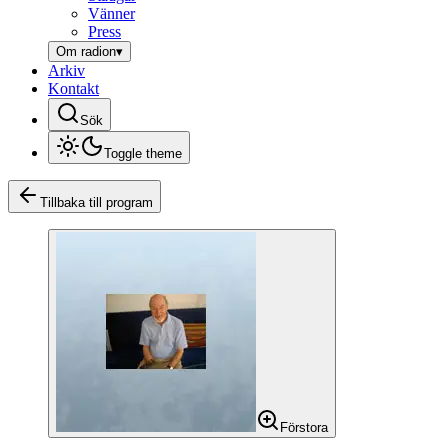
Vänner
Press
Om radion
▾
Arkiv
Kontakt
Sök
Toggle theme
Tillbaka till program
Förstora