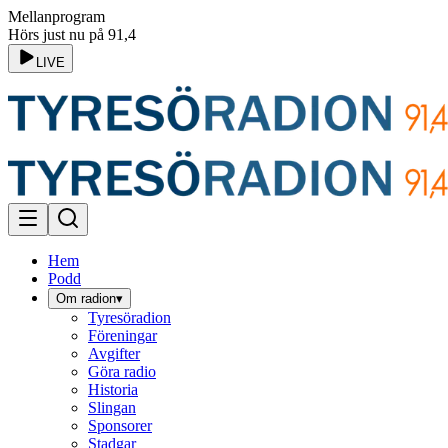
Mellanprogram
Hörs just nu på 91,4
LIVE
Hem
Podd
Om radion
▾
Tyresöradion
Föreningar
Avgifter
Göra radio
Historia
Slingan
Sponsorer
Stadgar