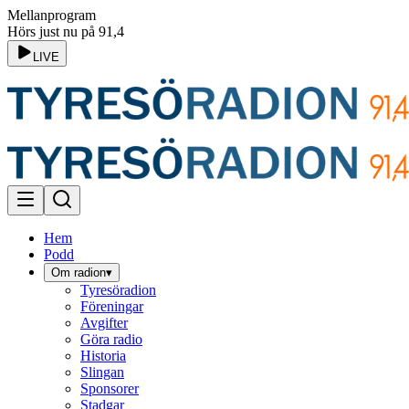
Mellanprogram
Hörs just nu på 91,4
LIVE
Hem
Podd
Om radion
▾
Tyresöradion
Föreningar
Avgifter
Göra radio
Historia
Slingan
Sponsorer
Stadgar