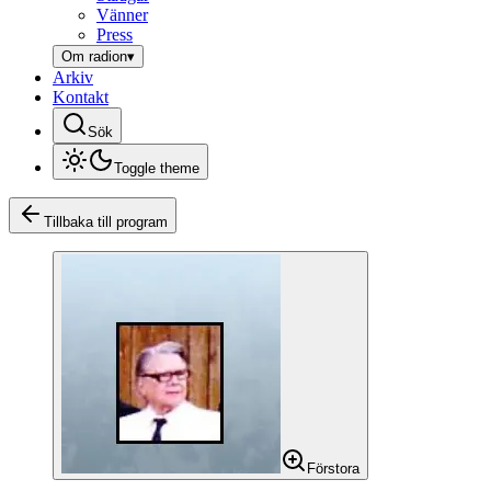
Vänner
Press
Om radion
▾
Arkiv
Kontakt
Sök
Toggle theme
Tillbaka till program
Förstora