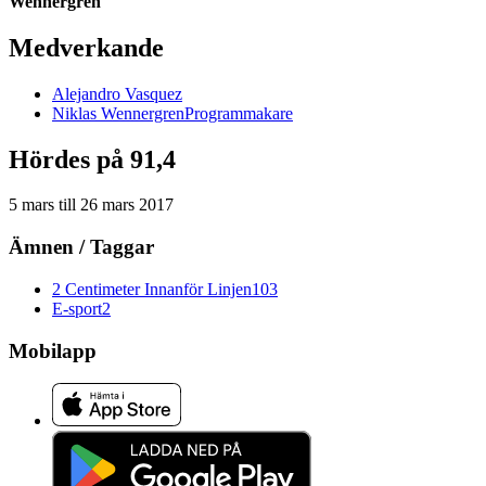
Wennergren
Medverkande
Alejandro
Vasquez
Niklas
Wennergren
Programmakare
Hördes på 91,4
5 mars
till
26 mars 2017
Ämnen / Taggar
2 Centimeter Innanför Linjen
103
E-sport
2
Mobilapp