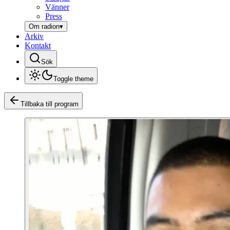
Vänner
Press
Om radion
▾
Arkiv
Kontakt
Sök
Toggle theme
Tillbaka till program