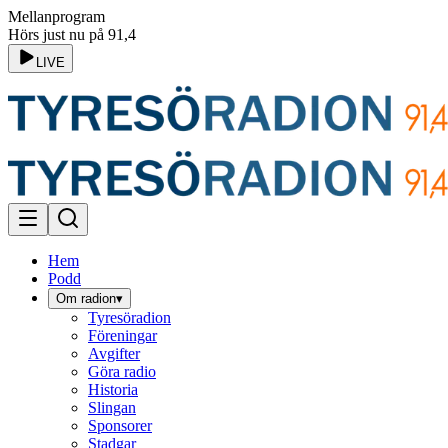
Mellanprogram
Hörs just nu på 91,4
LIVE
Hem
Podd
Om radion
▾
Tyresöradion
Föreningar
Avgifter
Göra radio
Historia
Slingan
Sponsorer
Stadgar