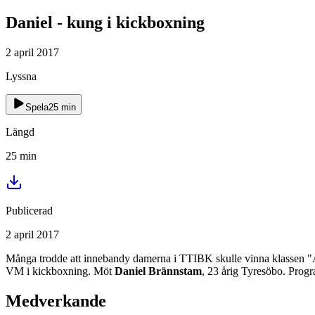
Daniel - kung i kickboxning
2 april 2017
Lyssna
Spela
25
min
Längd
25
min
Publicerad
2 april 2017
Många trodde att innebandy damerna i TTIBK skulle vinna klassen "Åre
VM i kickboxning. Möt
Daniel Brännstam
, 23 årig Tyresöbo. Prog
Medverkande