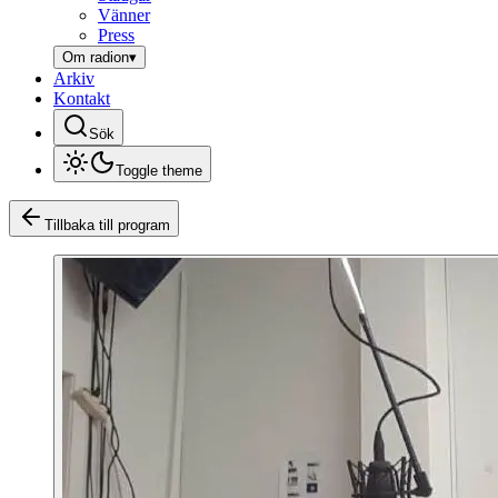
Vänner
Press
Om radion
▾
Arkiv
Kontakt
Sök
Toggle theme
Tillbaka till program