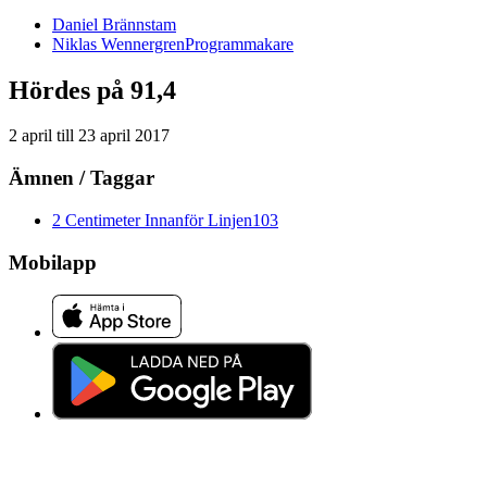
Daniel
Brännstam
Niklas
Wennergren
Programmakare
Hördes på 91,4
2 april
till
23 april 2017
Ämnen / Taggar
2 Centimeter Innanför Linjen
103
Mobilapp