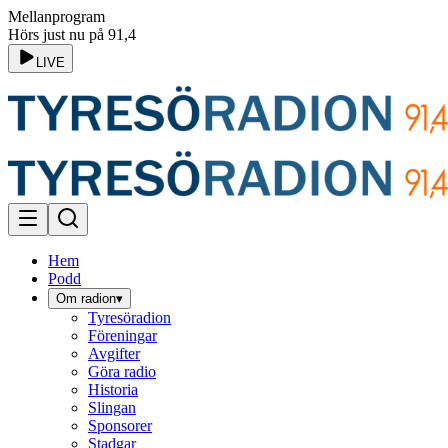
Mellanprogram
Hörs just nu på 91,4
LIVE
Hem
Podd
Om radion
▾
Tyresöradion
Föreningar
Avgifter
Göra radio
Historia
Slingan
Sponsorer
Stadgar