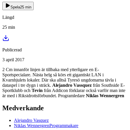
Spela
25
min
Längd
25
min
Publicerad
3 april 2017
2 Cm innanför linjen är tillbaka med ytterligare en E-
Sportspecialare. Nästa helg så körs ett gigantiskt LAN i
Kvarnhjulets lokaler. Där ska alltså Tyresö ungdomarna tävla i
dataspel i tre dygn i sträck.
Alejandro Vassquez
från Southside E-
Sportklubb och
Tevin
från Addicon förklarar också varför man inte
är med i Riksidrottsförbundet. Programledare
Niklas Wennergren
Medverkande
Alejandro
Vasquez
Niklas
Wennergren
Programmakare