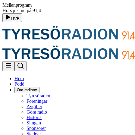
Mellanprogram
Hörs just nu på 91,4
LIVE
Hem
Podd
Om radion
▾
Tyresöradion
Föreningar
Avgifter
Göra radio
Historia
Slingan
Sponsorer
Stadgar