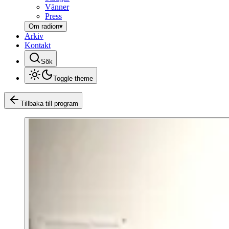
Vänner
Press
Om radion
▾
Arkiv
Kontakt
Sök
Toggle theme
Tillbaka till program