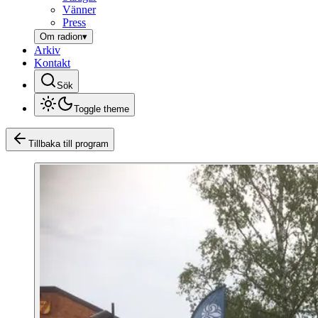
Vänner
Press
Om radion
▾
Arkiv
Kontakt
Sök
Toggle theme
Tillbaka till program