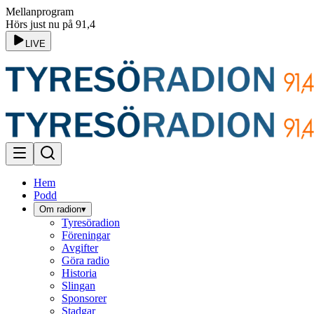
Mellanprogram
Hörs just nu på 91,4
LIVE
Hem
Podd
Om radion
▾
Tyresöradion
Föreningar
Avgifter
Göra radio
Historia
Slingan
Sponsorer
Stadgar