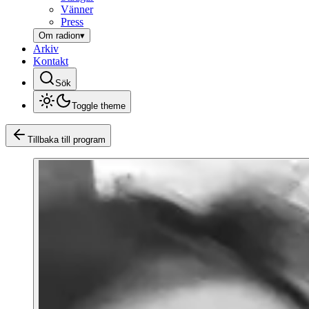
Vänner
Press
Om radion
▾
Arkiv
Kontakt
Sök
Toggle theme
Tillbaka till program