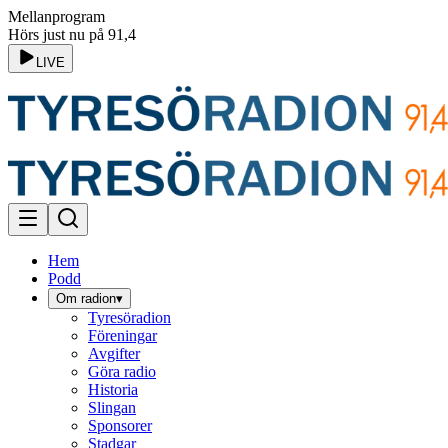
Mellanprogram
Hörs just nu på 91,4
LIVE
Hem
Podd
Om radion
▾
Tyresöradion
Föreningar
Avgifter
Göra radio
Historia
Slingan
Sponsorer
Stadgar