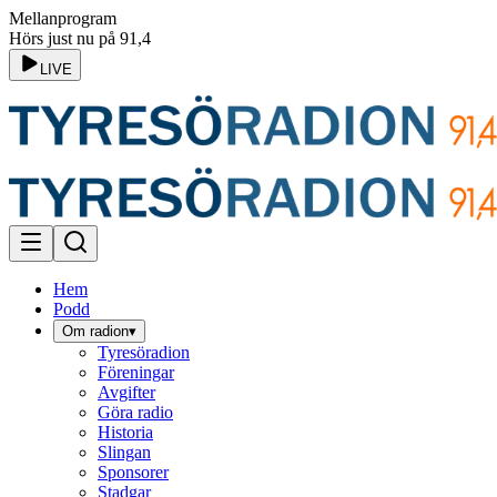
Mellanprogram
Hörs just nu på 91,4
LIVE
Hem
Podd
Om radion
▾
Tyresöradion
Föreningar
Avgifter
Göra radio
Historia
Slingan
Sponsorer
Stadgar