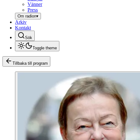
Vänner
Press
Om radion
▾
Arkiv
Kontakt
Sök
Toggle theme
Tillbaka till program