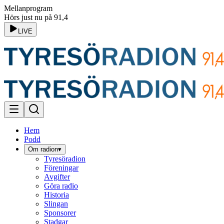
Mellanprogram
Hörs just nu på 91,4
LIVE
Hem
Podd
Om radion
▾
Tyresöradion
Föreningar
Avgifter
Göra radio
Historia
Slingan
Sponsorer
Stadgar