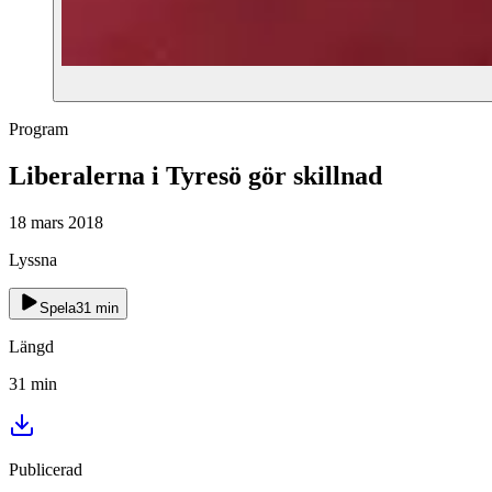
Program
Liberalerna i Tyresö gör skillnad
18 mars 2018
Lyssna
Spela
31
min
Längd
31
min
Publicerad