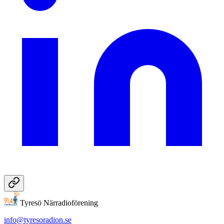
Tyresö Närradioförening
info@tyresoradion.se