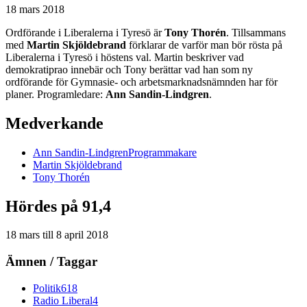
18 mars 2018
Ordförande i Liberalerna i Tyresö är
Tony Thorén
. Tillsammans
med
Martin Skjöldebrand
förklarar de varför man bör rösta på
Liberalerna i Tyresö i höstens val. Martin beskriver vad
demokratiprao innebär och Tony berättar vad han som ny
ordförande för Gymnasie- och arbetsmarknadsnämnden har för
planer. Programledare:
Ann Sandin-Lindgren
.
Medverkande
Ann
Sandin-Lindgren
Programmakare
Martin
Skjöldebrand
Tony
Thorén
Hördes på 91,4
18 mars
till
8 april 2018
Ämnen / Taggar
Politik
618
Radio Liberal
4