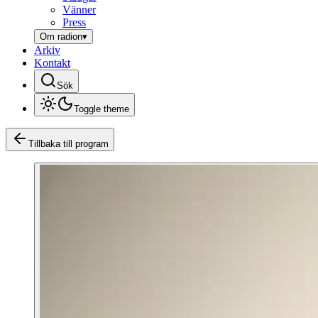
Vänner
Press
Om radion
▾
Arkiv
Kontakt
Sök
Toggle theme
Tillbaka till program