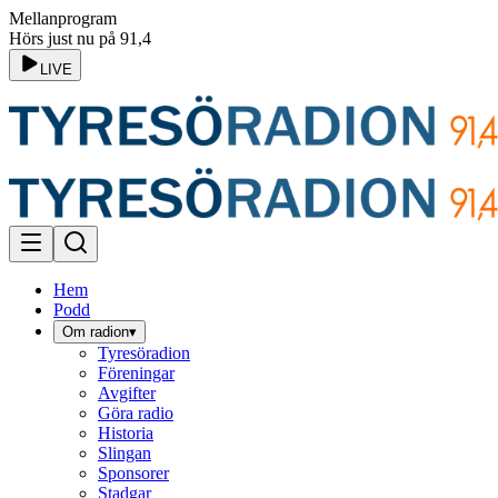
Mellanprogram
Hörs just nu på 91,4
LIVE
Hem
Podd
Om radion
▾
Tyresöradion
Föreningar
Avgifter
Göra radio
Historia
Slingan
Sponsorer
Stadgar