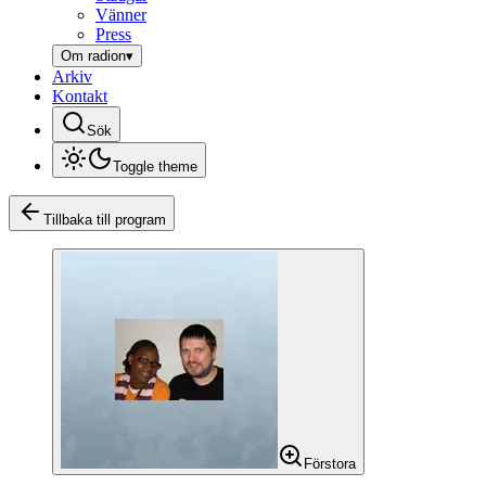
Vänner
Press
Om radion
▾
Arkiv
Kontakt
Sök
Toggle theme
Tillbaka till program
Förstora