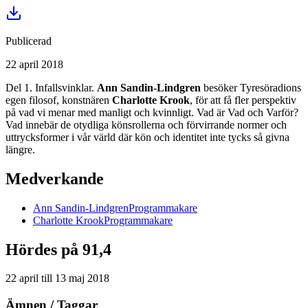
Publicerad
22 april 2018
Del 1. Infallsvinklar.
Ann Sandin-Lindgren
besöker Tyresöradions
egen filosof, konstnären
Charlotte Krook
, för att få fler perspektiv
på vad vi menar med manligt och kvinnligt. Vad är Vad och Varför?
Vad innebär de otydliga könsrollerna och förvirrande normer och
uttrycksformer i vår värld där kön och identitet inte tycks så givna
längre.
Medverkande
Ann
Sandin-Lindgren
Programmakare
Charlotte
Krook
Programmakare
Hördes på 91,4
22 april
till
13 maj 2018
Ämnen / Taggar