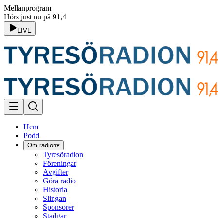
Mellanprogram
Hörs just nu på 91,4
LIVE
Hem
Podd
Om radion
▾
Tyresöradion
Föreningar
Avgifter
Göra radio
Historia
Slingan
Sponsorer
Stadgar