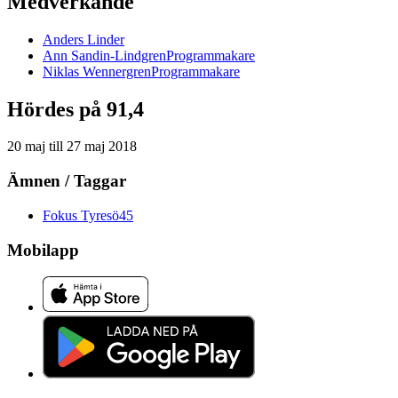
Medverkande
Anders
Linder
Ann
Sandin-Lindgren
Programmakare
Niklas
Wennergren
Programmakare
Hördes på 91,4
20 maj
till
27 maj 2018
Ämnen / Taggar
Fokus Tyresö
45
Mobilapp