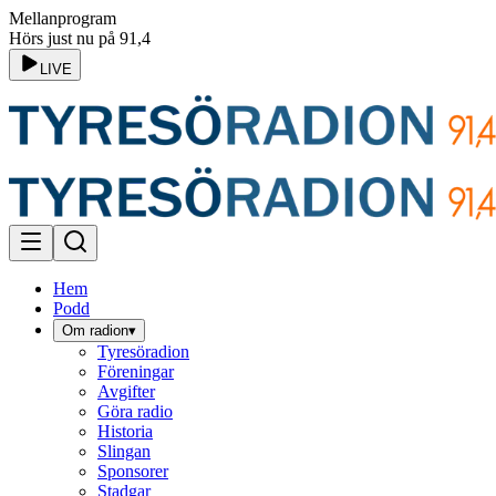
Mellanprogram
Hörs just nu på 91,4
LIVE
Hem
Podd
Om radion
▾
Tyresöradion
Föreningar
Avgifter
Göra radio
Historia
Slingan
Sponsorer
Stadgar