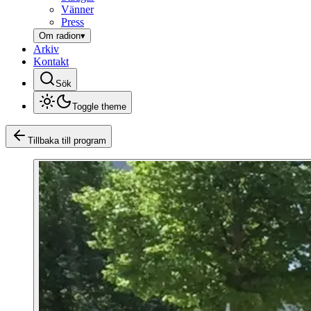
Vänner
Press
Om radion
▾
Arkiv
Kontakt
Sök
Toggle theme
Tillbaka till program