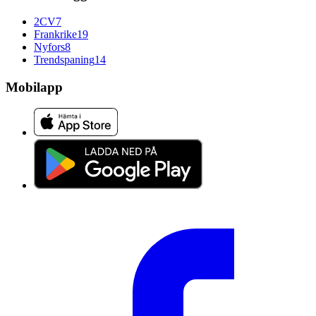
2CV
7
Frankrike
19
Nyfors
8
Trendspaning
14
Mobilapp