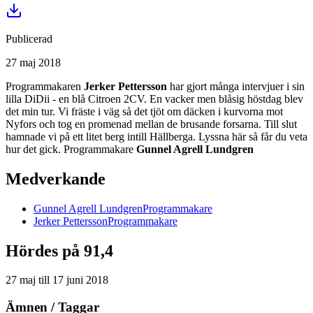
Publicerad
27 maj 2018
Programmakaren
Jerker Pettersson
har gjort många intervjuer i sin
lilla DiDii - en blå Citroen 2CV. En vacker men blåsig höstdag blev
det min tur. Vi fräste i väg så det tjöt om däcken i kurvorna mot
Nyfors och tog en promenad mellan de brusande forsarna. Till slut
hamnade vi på ett litet berg intill Hällberga. Lyssna här så får du veta
hur det gick. Programmakare
Gunnel Agrell Lundgren
Medverkande
Gunnel
Agrell Lundgren
Programmakare
Jerker
Pettersson
Programmakare
Hördes på 91,4
27 maj
till
17 juni 2018
Ämnen / Taggar