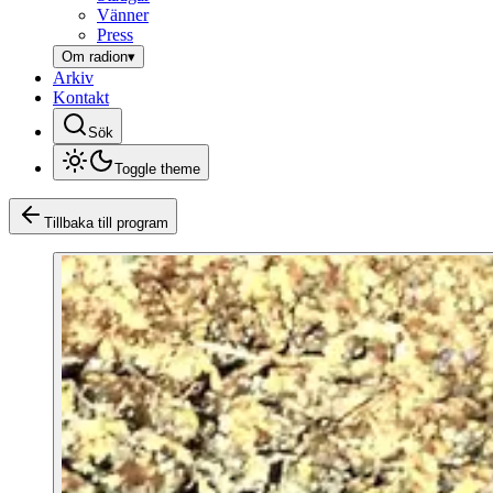
Vänner
Press
Om radion
▾
Arkiv
Kontakt
Sök
Toggle theme
Tillbaka till program