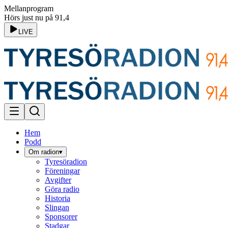
Mellanprogram
Hörs just nu på 91,4
LIVE
Hem
Podd
Om radion
▾
Tyresöradion
Föreningar
Avgifter
Göra radio
Historia
Slingan
Sponsorer
Stadgar