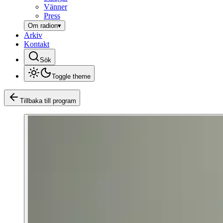
Vänner
Press
Om radion
▾
Arkiv
Kontakt
Sök
Toggle theme
Tillbaka till program