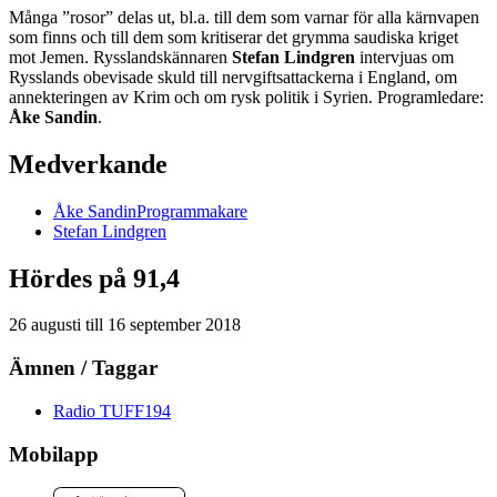
Många ”rosor” delas ut, bl.a. till dem som varnar för alla kärnvapen
som finns och till dem som kritiserar det grymma saudiska kriget
mot Jemen. Rysslandskännaren
Stefan Lindgren
intervjuas om
Rysslands obevisade skuld till nervgiftsattackerna i England, om
annekteringen av Krim och om rysk politik i Syrien. Programledare:
Åke Sandin
.
Medverkande
Åke
Sandin
Programmakare
Stefan
Lindgren
Hördes på 91,4
26 augusti
till
16 september 2018
Ämnen / Taggar
Radio TUFF
194
Mobilapp