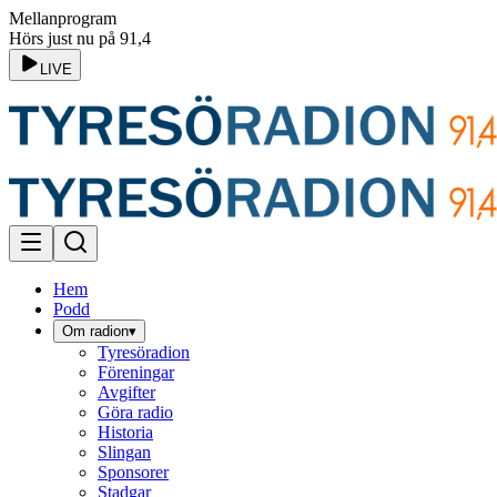
Mellanprogram
Hörs just nu på 91,4
LIVE
Hem
Podd
Om radion
▾
Tyresöradion
Föreningar
Avgifter
Göra radio
Historia
Slingan
Sponsorer
Stadgar