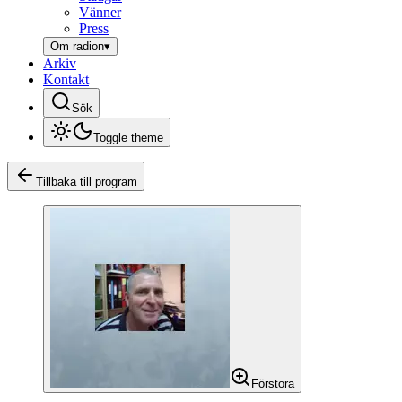
Vänner
Press
Om radion
▾
Arkiv
Kontakt
Sök
Toggle theme
Tillbaka till program
Förstora