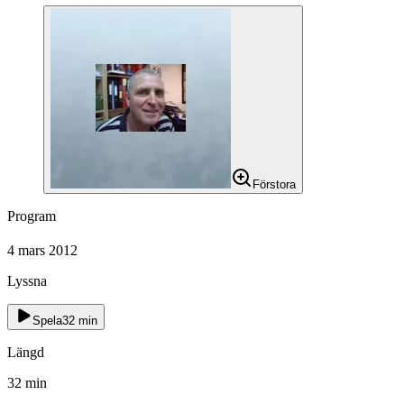
Förstora
Program
4 mars 2012
Lyssna
Spela
32
min
Längd
32
min