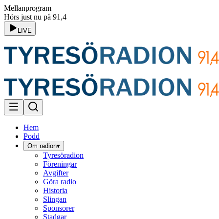
Mellanprogram
Hörs just nu på 91,4
LIVE
Hem
Podd
Om radion
▾
Tyresöradion
Föreningar
Avgifter
Göra radio
Historia
Slingan
Sponsorer
Stadgar