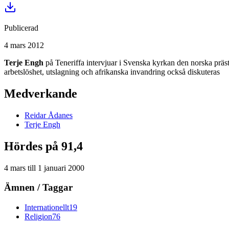
Publicerad
4 mars 2012
Terje Engh
på Teneriffa intervjuar i Svenska kyrkan den norska prä
arbetslöshet, utslagning och afrikanska invandring också diskuteras
Medverkande
Reidar
Ådanes
Terje
Engh
Hördes på 91,4
4 mars
till
1 januari 2000
Ämnen / Taggar
Internationellt
19
Religion
76