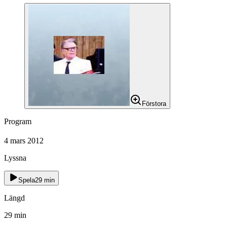
Förstora
Program
4 mars 2012
Lyssna
Spela
29
min
Längd
29
min