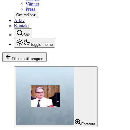
Vänner
Press
Om radion
▾
Arkiv
Kontakt
Sök
Toggle theme
Tillbaka till program
Förstora