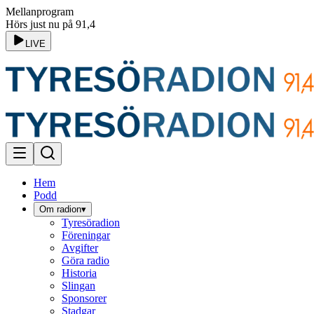
Mellanprogram
Hörs just nu på 91,4
LIVE
Hem
Podd
Om radion
▾
Tyresöradion
Föreningar
Avgifter
Göra radio
Historia
Slingan
Sponsorer
Stadgar