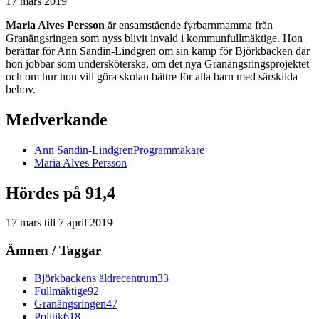
17 mars 2019
Maria Alves Persson
är ensamstående fyrbarnmamma från
Granängsringen som nyss blivit invald i kommunfullmäktige. Hon
berättar för Ann Sandin-Lindgren om sin kamp för Björkbacken där
hon jobbar som undersköterska, om det nya Granängsringsprojektet
och om hur hon vill göra skolan bättre för alla barn med särskilda
behov.
Medverkande
Ann
Sandin-Lindgren
Programmakare
Maria
Alves Persson
Hördes på 91,4
17 mars
till
7 april 2019
Ämnen / Taggar
Björkbackens äldrecentrum
33
Fullmäktige
92
Granängsringen
47
Politik
618