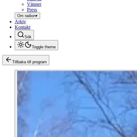
Vänner
Press
Om radion
▾
Arkiv
Kontakt
Sök
Toggle theme
Tillbaka till program