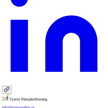
Tyresö Närradioförening
info@tyresoradion.se