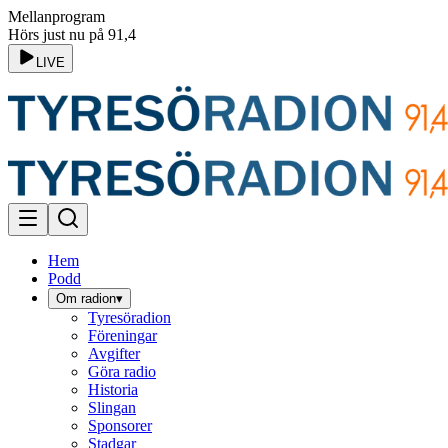
Mellanprogram
Hörs just nu på 91,4
LIVE
Hem
Podd
Om radion
▾
Tyresöradion
Föreningar
Avgifter
Göra radio
Historia
Slingan
Sponsorer
Stadgar