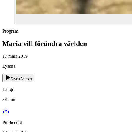
Program
Maria vill förändra världen
17 mars 2019
Lyssna
Spela
34
min
Längd
34
min
Publicerad