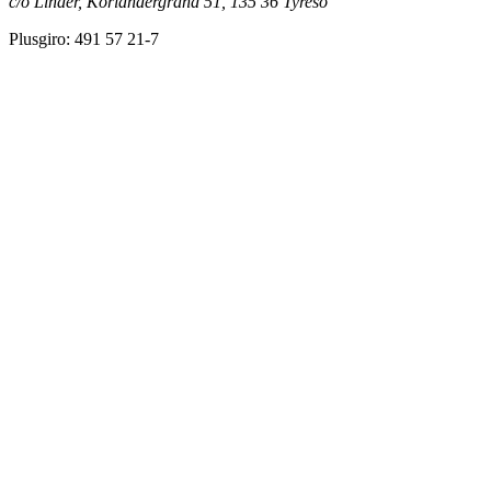
c/o Linder, Koriandergränd 51, 135 36 Tyresö
Plusgiro: 491 57 21-7