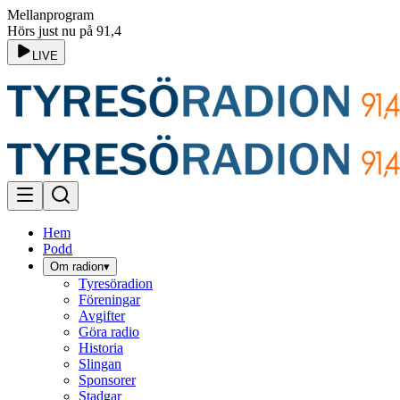
Mellanprogram
Hörs just nu på 91,4
LIVE
Hem
Podd
Om radion
▾
Tyresöradion
Föreningar
Avgifter
Göra radio
Historia
Slingan
Sponsorer
Stadgar