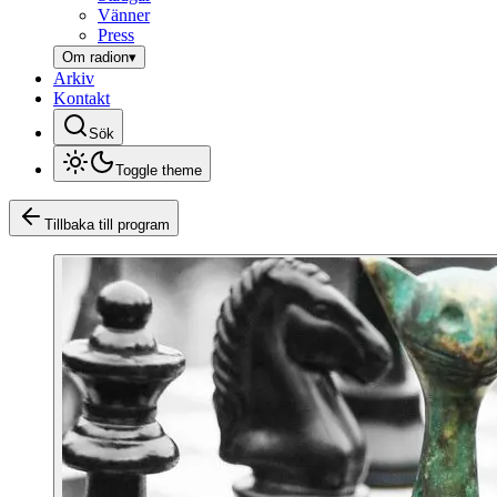
Vänner
Press
Om radion
▾
Arkiv
Kontakt
Sök
Toggle theme
Tillbaka till program