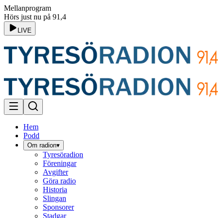
Mellanprogram
Hörs just nu på 91,4
LIVE
Hem
Podd
Om radion
▾
Tyresöradion
Föreningar
Avgifter
Göra radio
Historia
Slingan
Sponsorer
Stadgar