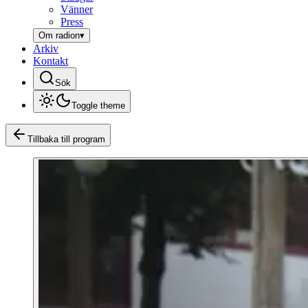
Vänner
Press
Om radion
▾
Arkiv
Kontakt
Sök
Toggle theme
Tillbaka till program