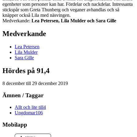
egenheter som personer kan har. Fördelar och nackdelar. Intressanta
stickspår som Greta Thunberg och veganer avhandlas och så
knäpper också Lila med näsvingen.
Medverkande:
Lea Petersen, Lila Mulder och Sara Gille
Medverkande
Lea
Petersen
Lila
Mulder
Sara
Gille
Hördes på 91,4
8 december
till
29 december 2019
Ämnen / Taggar
Allt och lite till
4
Ungdomar
106
Mobilapp