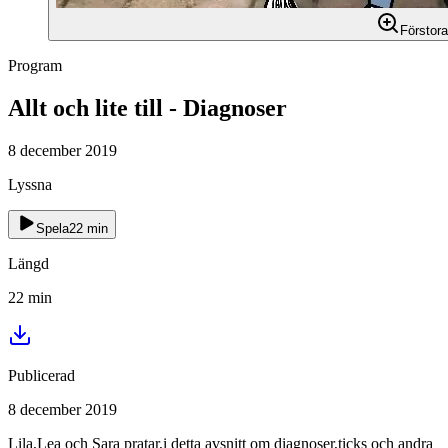
Förstora
Program
Allt och lite till - Diagnoser
8 december 2019
Lyssna
Spela
22
min
Längd
22
min
Publicerad
8 december 2019
Lila,Lea och Sara pratar,i detta avsnitt om diagnoser,ticks och andra