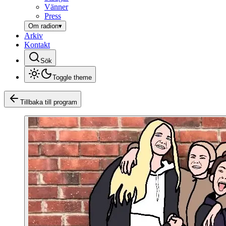
Vänner
Press
Om radion
▾
Arkiv
Kontakt
Sök
Toggle theme
Tillbaka till program