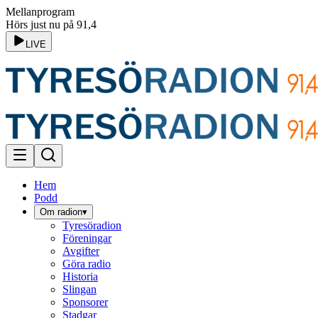
Mellanprogram
Hörs just nu på 91,4
LIVE
Hem
Podd
Om radion
▾
Tyresöradion
Föreningar
Avgifter
Göra radio
Historia
Slingan
Sponsorer
Stadgar