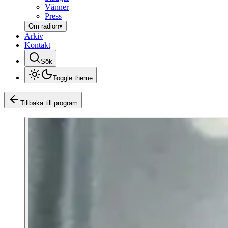
Vänner
Press
Om radion
▾
Arkiv
Kontakt
Sök
Toggle theme
Tillbaka till program