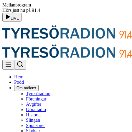
Mellanprogram
Hörs just nu på 91,4
LIVE
Hem
Podd
Om radion
▾
Tyresöradion
Föreningar
Avgifter
Göra radio
Historia
Slingan
Sponsorer
Stadgar