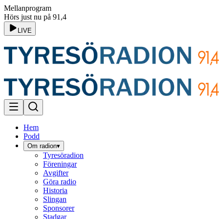
Mellanprogram
Hörs just nu på 91,4
LIVE
Hem
Podd
Om radion
▾
Tyresöradion
Föreningar
Avgifter
Göra radio
Historia
Slingan
Sponsorer
Stadgar