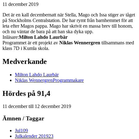
11 december 2019
Det är en kall decembernatt när Stella, Mago och Issa stiger av tåget
på Stockholms Centralstation. De har rymt från barnhemmet för att
leta efter Magos pappa. Mago har skrivit en massa brev till honom,
och nu väntar de bara på att han ska dyka upp.
Inläsare:
Milton Lahdo Laurbär
Programmet är ett projekt av
Niklas Wennergren
tillsammans med
klass 7D i Kumla skola.
Medverkande
Milton
Lahdo Laurbär
Niklas
Wennergren
Programmakare
Hördes på 91,4
11 december
till
12 december 2019
Ämnen / Taggar
Jul
109
Julkalender 2019
23