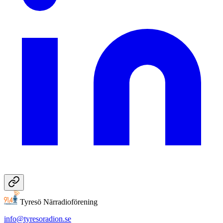
Tyresö Närradioförening
info@tyresoradion.se