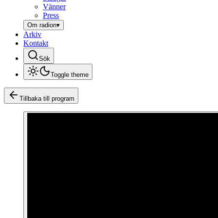
Vänner
Press
Om radion
▾
Arkiv
Kontakt
Sök
Toggle theme
Tillbaka till program