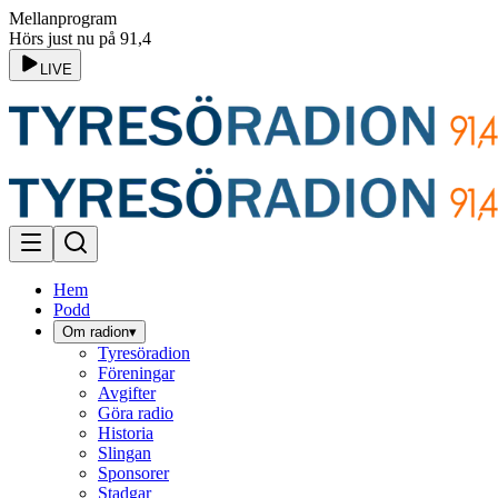
Mellanprogram
Hörs just nu på 91,4
LIVE
Hem
Podd
Om radion
▾
Tyresöradion
Föreningar
Avgifter
Göra radio
Historia
Slingan
Sponsorer
Stadgar