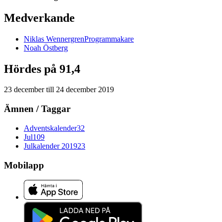
Medverkande
Niklas
Wennergren
Programmakare
Noah
Östberg
Hördes på 91,4
23 december
till
24 december 2019
Ämnen / Taggar
Adventskalender
32
Jul
109
Julkalender 2019
23
Mobilapp