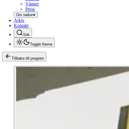
Vänner
Press
Om radion
▾
Arkiv
Kontakt
Sök
Toggle theme
Tillbaka till program