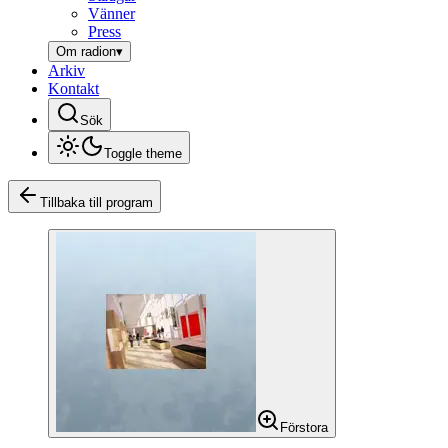
Vänner
Press
Om radion
▾
Arkiv
Kontakt
Sök
Toggle theme
Tillbaka till program
Förstora