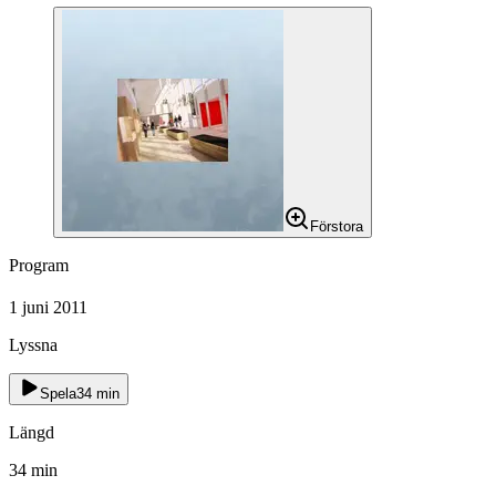
Förstora
Program
1 juni 2011
Lyssna
Spela
34
min
Längd
34
min