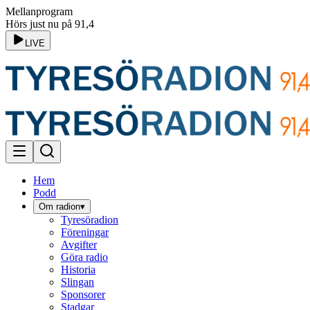
Mellanprogram
Hörs just nu på 91,4
LIVE
Hem
Podd
Om radion
▾
Tyresöradion
Föreningar
Avgifter
Göra radio
Historia
Slingan
Sponsorer
Stadgar