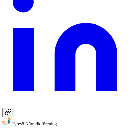
Tyresö Närradioförening