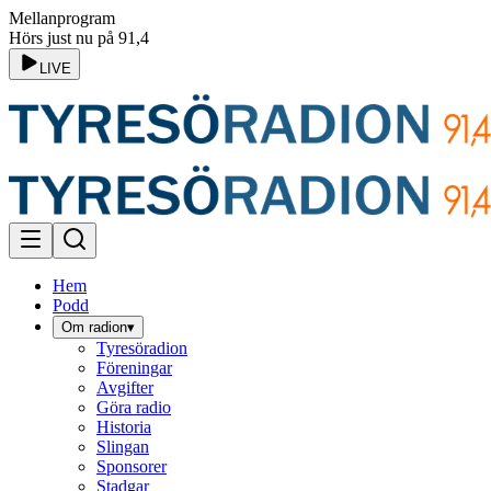
Mellanprogram
Hörs just nu på 91,4
LIVE
Hem
Podd
Om radion
▾
Tyresöradion
Föreningar
Avgifter
Göra radio
Historia
Slingan
Sponsorer
Stadgar