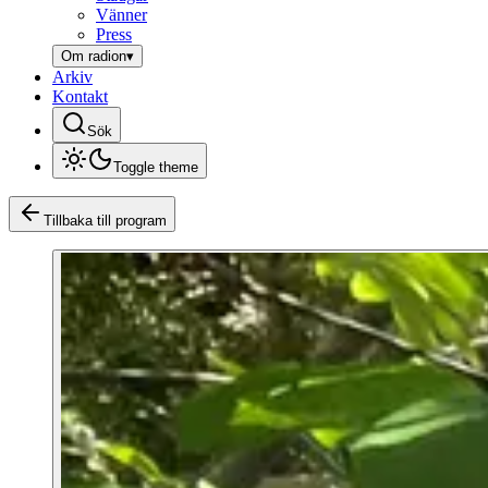
Vänner
Press
Om radion
▾
Arkiv
Kontakt
Sök
Toggle theme
Tillbaka till program