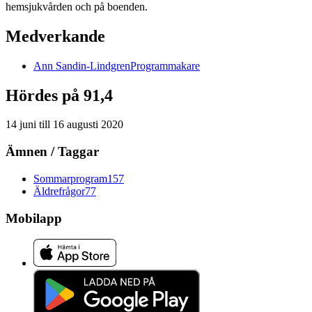
hemsjukvården och på boenden.
Medverkande
Ann
Sandin-Lindgren
Programmakare
Hördes på 91,4
14 juni
till
16 augusti 2020
Ämnen / Taggar
Sommarprogram
157
Äldrefrågor
77
Mobilapp