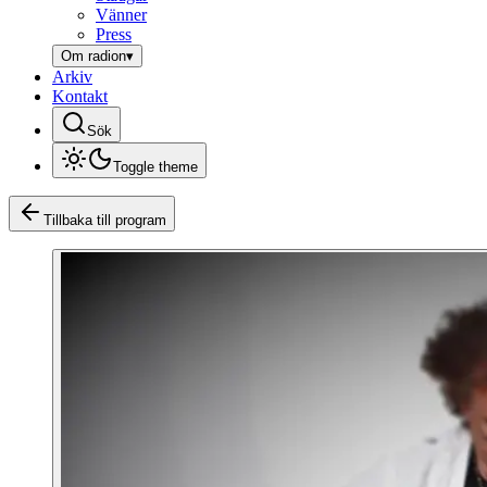
Vänner
Press
Om radion
▾
Arkiv
Kontakt
Sök
Toggle theme
Tillbaka till program