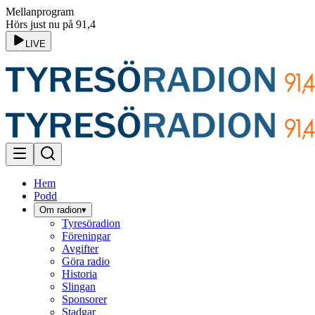
Mellanprogram
Hörs just nu på 91,4
LIVE
Hem
Podd
Om radion
▾
Tyresöradion
Föreningar
Avgifter
Göra radio
Historia
Slingan
Sponsorer
Stadgar