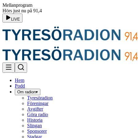
Mellanprogram
Hörs just nu på 91,4
LIVE
Hem
Podd
Om radion
▾
Tyresöradion
Föreningar
Avgifter
Göra radio
Historia
Slingan
Sponsorer
Stadgar