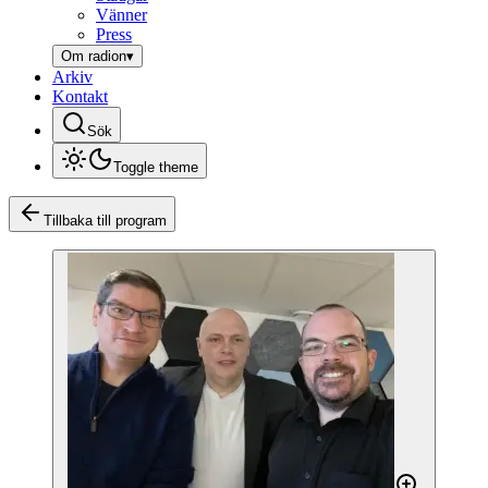
Vänner
Press
Om radion
▾
Arkiv
Kontakt
Sök
Toggle theme
Tillbaka till program