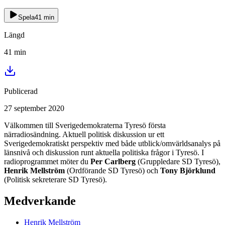
Spela
41
min
Längd
41
min
Publicerad
27 september 2020
Välkommen till Sverigedemokraterna Tyresö första
närradiosändning. Aktuell politisk diskussion ur ett
Sverigedemokratiskt perspektiv med både utblick/omvärldsanalys på
länsnivå och diskussion runt aktuella politiska frågor i Tyresö. I
radioprogrammet möter du
Per Carlberg
(Gruppledare SD Tyresö),
Henrik Mellström
(Ordförande SD Tyresö) och
Tony Björklund
(Politisk sekreterare SD Tyresö).
Medverkande
Henrik
Mellström